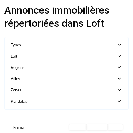
Annonces immobilières
répertoriées dans Loft
Types
Loft
Ile
Régions
de
France
,
Villes
Charenton-
Zones
le-
Pont
Par défaut
-
94220
Premium
Acheter
Exclusivité
Vendu