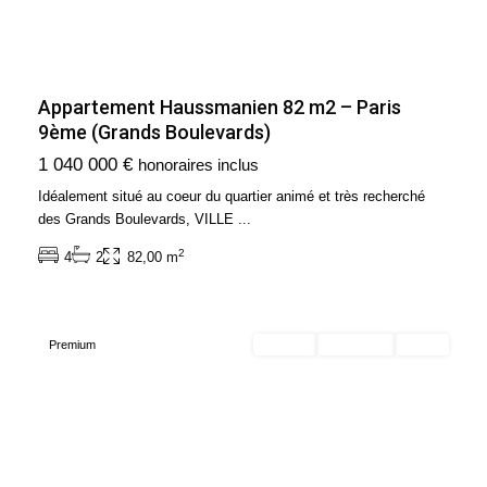
Appartement Haussmanien 82 m2 – Paris
9ème (Grands Boulevards)
Ile
1 040 000 €
honoraires inclus
de
France
,
Idéalement situé au coeur du quartier animé et très recherché
Paris
des Grands Boulevards, VILLE
...
17ème
2
4
2
82,00 m
Arrondissement
(75017)
Premium
Acheter
Exclusivité
Vendu