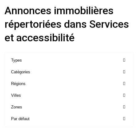
Annonces immobilières
répertoriées dans Services
et accessibilité
Types
Catégories
Régions
Ile
de
Villes
France
,
Zones
Saint-
Mandé
Par défaut
-
94160