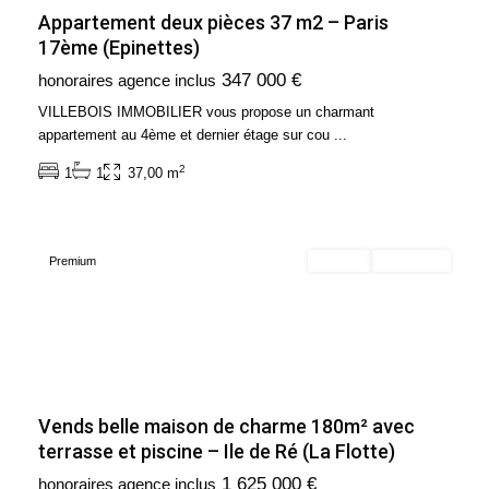
Appartement deux pièces 37 m2 – Paris
17ème (Epinettes)
347 000 €
honoraires agence inclus
VILLEBOIS IMMOBILIER vous propose un charmant
appartement au 4ème et dernier étage sur cou
...
2
1
1
37,00 m
France
Premium
Acheter
Nouveauté
Vends belle maison de charme 180m² avec
terrasse et piscine – Ile de Ré (La Flotte)
1 625 000 €
honoraires agence inclus
Ile