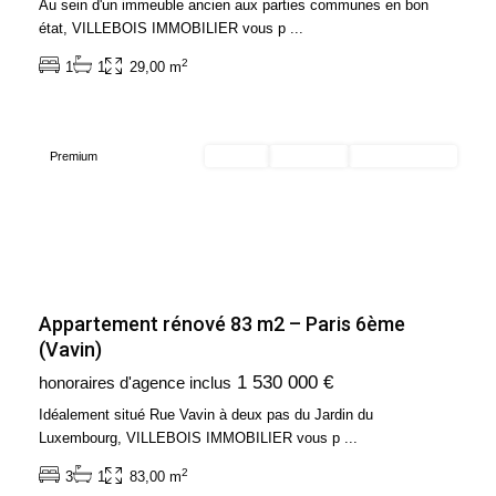
Au sein d'un immeuble ancien aux parties communes en bon
Paris
état, VILLEBOIS IMMOBILIER vous p
...
6ème
2
1
1
29,00 m
Arrondissement
(75006)
Premium
Acheter
Exclusivité
Sous Promesse
Appartement rénové 83 m2 – Paris 6ème
(Vavin)
Ile
1 530 000 €
honoraires d'agence inclus
de
France
,
Idéalement situé Rue Vavin à deux pas du Jardin du
Paris
Luxembourg, VILLEBOIS IMMOBILIER vous p
...
17ème
2
3
1
83,00 m
Arrondissement