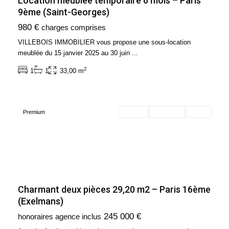
Location meublée temporaire 6 mois – Paris
9ème (Saint-Georges)
Ile
980 €
charges comprises
de
France
,
VILLEBOIS IMMOBILIER vous propose une sous-location
Paris
meublée du 15 janvier 2025 au 30 juin
...
16ème
2
1
1
33,00 m
Arrondissement
(75016)
Premium
Acheter
Exclusivité
Vendu
Charmant deux pièces 29,20 m2 – Paris 16ème
(Exelmans)
Ile
245 000 €
honoraires agence inclus
de
France
,