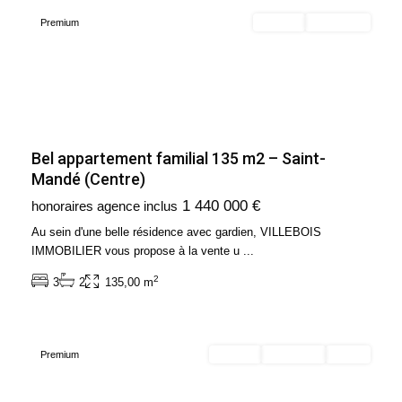
Premium
Acheter
Nouveauté
Bel appartement familial 135 m2 – Saint-
Mandé (Centre)
Ile
1 440 000 €
honoraires agence inclus
de
France
,
Au sein d'une belle résidence avec gardien, VILLEBOIS
Paris
IMMOBILIER vous propose à la vente u
...
9ème
2
3
2
135,00 m
Arrondissement
(75009)
Premium
Acheter
Exclusivité
Vendu