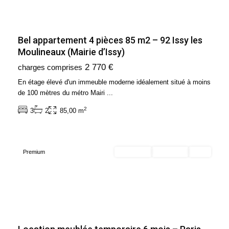
Bel appartement 4 pièces 85 m2 – 92 Issy les
Moulineaux (Mairie d’Issy)
Ile
2 770 €
charges comprises
de
France
,
En étage élevé d'un immeuble moderne idéalement situé à moins
Paris
de 100 mètres du métro Mairi
...
9ème
2
3
2
85,00 m
Arrondissement
(75009)
Premium
En location
Exclusivité
Loué