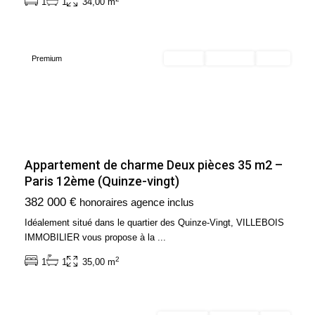
1
1
34,00 m
Arrondissement
(75012)
Premium
Acheter
Exclusivité
Vendu
Appartement de charme Deux pièces 35 m2 –
Paris 12ème (Quinze-vingt)
Ile
382 000 €
honoraires agence inclus
de
France
,
Idéalement situé dans le quartier des Quinze-Vingt, VILLEBOIS
Paris
IMMOBILIER vous propose à la
...
16ème
2
1
1
35,00 m
Arrondissement
(75016)