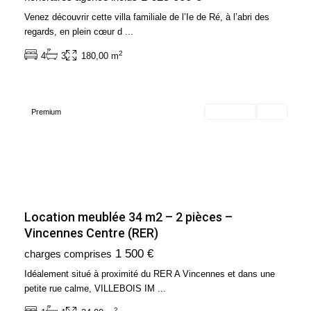
de
Venez découvrir cette villa familiale de l’Ie de Ré, à l’abri des
France
,
regards, en plein cœur d
...
Vincennes
2
4
3
180,00 m
-
94300
Premium
En location
Loué
Location meublée 34 m2 – 2 pièces –
Vincennes Centre (RER)
Ile
1 500 €
charges comprises
de
France
,
Idéalement situé à proximité du RER A Vincennes et dans une
Paris
petite rue calme, VILLEBOIS IM
...
12ème
2