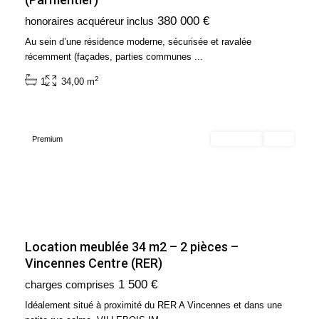
380 000 €
honoraires acquéreur inclus
Ile
de
Au sein d’une résidence moderne, sécurisée et ravalée
France
,
récemment (façades, parties communes
...
Vincennes
2
1
34,00 m
-
94300
Premium
En location
Loué
Location meublée 34 m2 – 2 pièces –
Vincennes Centre (RER)
Ile
1 500 €
charges comprises
de
France
,
Idéalement situé à proximité du RER A Vincennes et dans une
Paris