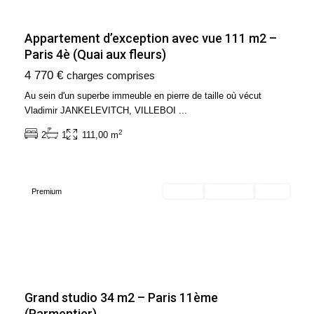
Appartement d’exception avec vue 111 m2 –
Paris 4è (Quai aux fleurs)
Ile
4 770 €
charges comprises
de
France
,
Au sein d'un superbe immeuble en pierre de taille où vécut
Paris
Vladimir JANKELEVITCH, VILLEBOI
...
11ème
2
2
1
111,00 m
Arrondissement
(75011)
Premium
Acheter
Exclusivité
Vendu
Grand studio 34 m2 – Paris 11ème
(Parmentier)