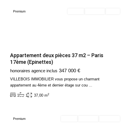
Premium
Acheter
Exclusivité
Vendu
Appartement deux pièces 37 m2 – Paris
17ème (Epinettes)
Ile
347 000 €
honoraires agence inclus
de
France
,
VILLEBOIS IMMOBILIER vous propose un charmant
Paris
appartement au 4ème et dernier étage sur cou
...
11ème
2
1
1
37,00 m
Arrondissement
(75011)
Premium
Acheter
Exclusivité
Nouveauté