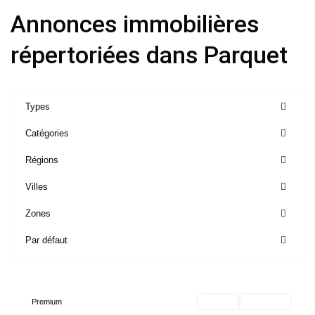
Annonces immobilières
répertoriées dans Parquet
Types
Catégories
Régions
Ile
de
Villes
France
,
Zones
Saint-
Mandé
Par défaut
-
94160
Premium
Acheter
Nouveauté