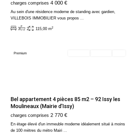
4 000 €
charges comprises
France
,
Issy-
Au sein d'une résidence moderne de standing avec gardien,
les-
VILLEBOIS IMMOBILIER vous propos
...
Moulineaux
2
3
2
115,00 m
-
92130
Premium
En location
Exclusivité
Loué
Bel appartement 4 pièces 85 m2 – 92 Issy les
Moulineaux (Mairie d’Issy)
Ile
2 770 €
charges comprises
de
France
,
En étage élevé d'un immeuble moderne idéalement situé à moins
Paris
de 100 mètres du métro Mairi
...