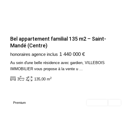
Bel appartement familial 135 m2 – Saint-
Mandé (Centre)
Ile
1 440 000 €
honoraires agence inclus
de
France
,
Au sein d'une belle résidence avec gardien, VILLEBOIS
Paris
IMMOBILIER vous propose à la vente u
...
4ème
2
3
2
135,00 m
Arrondissement
(75004)
Premium
Exclusivité
Loué