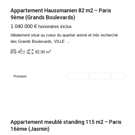
Appartement Haussmanien 82 m2 – Paris
9ème (Grands Boulevards)
Ile
1 040 000 €
honoraires inclus
de
France
,
Idéalement situé au coeur du quartier animé et très recherché
Paris
des Grands Boulevards, VILLE
...
16ème
2
4
2
82,00 m
Arrondissement
(75016)
Premium
En location
Exclusivité
Loué
Appartement meublé standing 115 m2 – Paris
Ile
16ème (Jasmin)
de