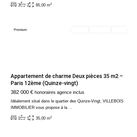
12ème
2
3
2
85,00 m
Arrondissement
(75012)
Premium
Acheter
Exclusivité
Vendu
Appartement de charme Deux pièces 35 m2 –
Ile
Paris 12ème (Quinze-vingt)
de
382 000 €
honoraires agence inclus
France
,
Neuilly-
Idéalement situé dans le quartier des Quinze-Vingt, VILLEBOIS
sur-
IMMOBILIER vous propose à la
...
Seine
2
1
1
35,00 m
-
92200