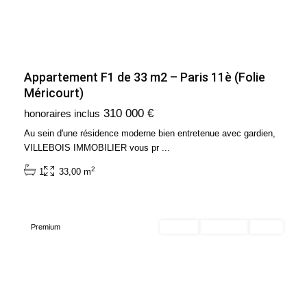
Appartement F1 de 33 m2 – Paris 11è (Folie
Méricourt)
Ile
310 000 €
honoraires inclus
de
France
,
Au sein d'une résidence moderne bien entretenue avec gardien,
Paris
VILLEBOIS IMMOBILIER vous pr
...
9ème
2
1
33,00 m
Arrondissement
(75009)
Premium
Acheter
Exclusivité
Vendu