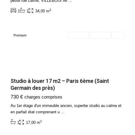
petite rue calme, VILLEBOIS IM
...
6ème
2
1
1
34,00 m
Arrondissement
(75006)
Premium
En location
Exclusivité
Loué
Studio à louer 17 m2 – Paris 6ème (Saint
Germain des près)
Ile
730 €
charges comprises
de
France
,
Au 1er étage d'un immeuble ancien, superbe studio au calme et
Paris
en parfait état comprenant u
...
17ème
2
1
17,00 m
Arrondissement
(75017)