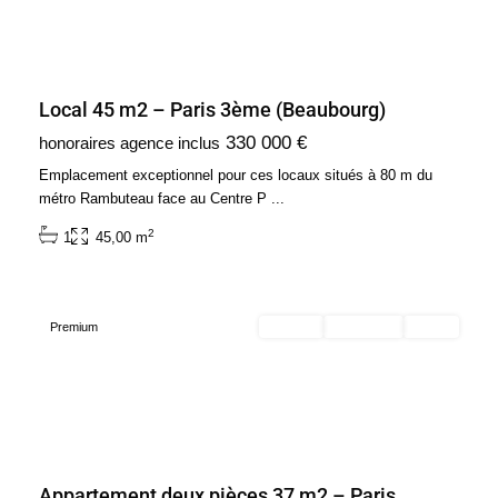
Local 45 m2 – Paris 3ème (Beaubourg)
Ile
330 000 €
honoraires agence inclus
de
France
,
Emplacement exceptionnel pour ces locaux situés à 80 m du
Paris
métro Rambuteau face au Centre P
...
17ème
2
1
45,00 m
Arrondissement
(75017)
Premium
Acheter
Exclusivité
Vendu
Appartement deux pièces 37 m2 – Paris