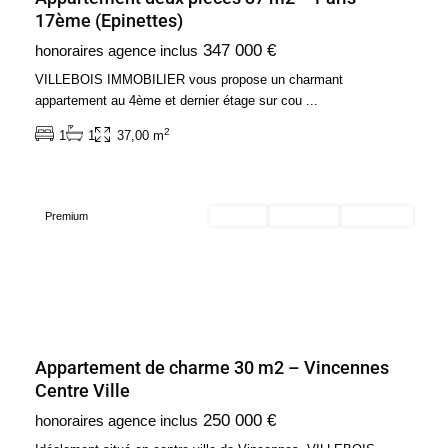
17ème (Epinettes)
347 000 €
honoraires agence inclus
Ile
de
VILLEBOIS IMMOBILIER vous propose un charmant
France
,
appartement au 4ème et dernier étage sur cou
...
Vincennes
2
1
1
37,00 m
-
94300
Premium
Acheter
Exclusivité
Nouveauté
Appartement de charme 30 m2 – Vincennes
Centre Ville
Ile
250 000 €
honoraires agence inclus
de
France
,