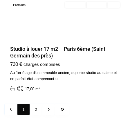
Premium
En location
Exclusivité
Loué
Studio à louer 17 m2 – Paris 6ème (Saint
Germain des près)
730 €
charges comprises
Au 1er étage d'un immeuble ancien, superbe studio au calme et
en parfait état comprenant u
...
2
1
17,00 m
1
2