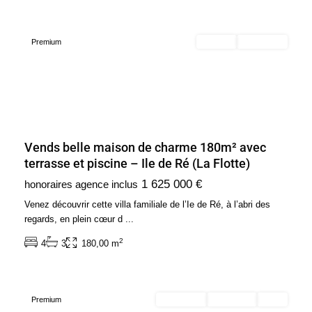
France
Premium
Acheter
Nouveauté
Vends belle maison de charme 180m² avec
terrasse et piscine – Ile de Ré (La Flotte)
Ile
1 625 000 €
honoraires agence inclus
de
France
,
Venez découvrir cette villa familiale de l’Ie de Ré, à l’abri des
Paris
regards, en plein cœur d
...
16ème
2
4
3
180,00 m
Arrondissement
(75016)
Premium
En location
Exclusivité
Loué