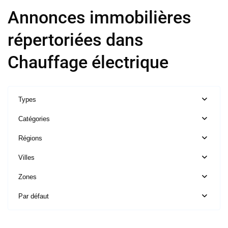
Annonces immobilières
répertoriées dans
Chauffage électrique
Types
Catégories
Régions
Ile
de
Villes
France
,
Zones
Paris
17ème
Par défaut
Arrondissement
(75017)