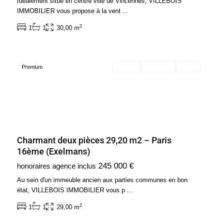
Idéalement situé en centre ville de Vincennes, VILLEBOIS
Paris
IMMOBILIER vous propose à la vent
...
16ème
2
1
1
30,00 m
Arrondissement
(75016)
Premium
Acheter
Exclusivité
Vendu
Charmant deux pièces 29,20 m2 – Paris
16ème (Exelmans)
245 000 €
honoraires agence inclus
Au sein d'un immeuble ancien aux parties communes en bon
état, VILLEBOIS IMMOBILIER vous p
...
2
1
1
29,00 m