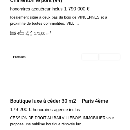
Charenton le pont (94)
Ile
1 790 000 €
honoraires acquéreur inclus
de
France
,
Idéalement situé à deux pas du bois de VINCENNES et à
Paris
proximité de toutes commodités, VILL
...
4ème
2
4
2
171,00 m
Arrondissement
(75004)
Premium
Acheter
Nouveauté
Boutique luxe à céder 30 m2 – Paris 4ème
Ile
179 200 €
honoraires agence inclus
de
France
,
CESSION DE DROIT AU BAILVILLEBOIS IMMOBILIER vous
Paris
propose une sublime boutique rénovée lux
...
4ème