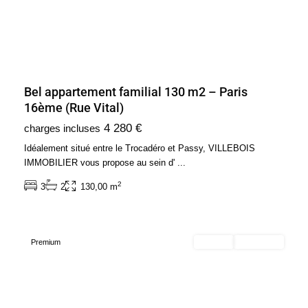
Bel appartement familial 130 m2 – Paris
16ème (Rue Vital)
Ile
4 280 €
charges incluses
de
France
,
Idéalement situé entre le Trocadéro et Passy, VILLEBOIS
Paris
IMMOBILIER vous propose au sein d'
...
12ème
2
3
2
130,00 m
Arrondissement
(75012)
Premium
Acheter
Nouveauté