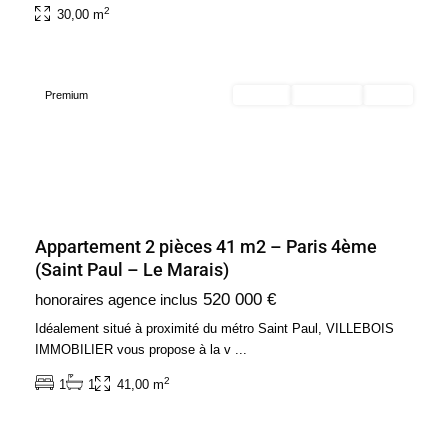
2
30,00 m
Arrondissement
(75004)
Premium
Acheter
Exclusivité
Vendu
Appartement 2 pièces 41 m2 – Paris 4ème
(Saint Paul – Le Marais)
Ile
520 000 €
honoraires agence inclus
de
France
,
Idéalement situé à proximité du métro Saint Paul, VILLEBOIS
Paris
IMMOBILIER vous propose à la v
...
6ème
2
1
1
41,00 m
Arrondissement
(75006)