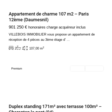
Appartement de charme 107 m2 – Paris
Ile
12ème (Daumesnil)
de
901 250 €
honoraires charge acquéreur inclus
France
,
Charenton-
VILLEBOIS IMMOBILIER vous propose un appartement de
le-
réception de 4 pièces au 3ème étage d’
...
Pont
2
2
2
107,00 m
-
94220
Premium
Acheter
Nouveauté
Duplex standing 171m² avec terrasse 100m² –