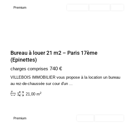
Premium
En location
Exclusivité
Loué
Bureau à louer 21 m2 – Paris 17ème
(Epinettes)
Ile
740 €
charges comprises
de
France
,
VILLEBOIS IMMOBILIER vous propose à la location un bureau
Paris
au rez-de-chaussée sur cour d'un
...
3ème
2
1
21,00 m
Arrondissement
(75003)
Premium
Acheter
Sous Promesse