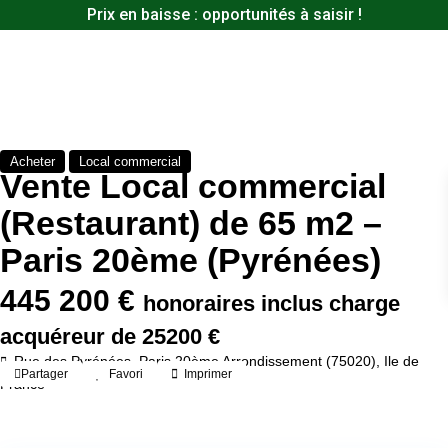
Prix en baisse : opportunités à saisir !
Acheter
Local commercial
Vente Local commercial
(Restaurant) de 65 m2 –
Paris 20ème (Pyrénées)
445 200 €
honoraires inclus charge
acquéreur de 25200 €
Rue des Pyrénées,
Paris 20ème Arrondissement (75020)
,
Ile de
Partager
Favori
Imprimer
France