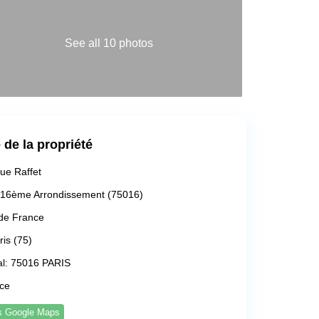
See all 10 photos
de la propriété
ue Raffet
 16ème Arrondissement (75016)
 de France
ris (75)
l:
75016 PARIS
ce
ns Google Maps