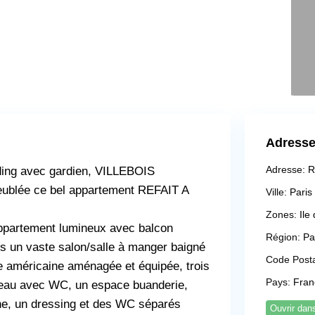
Adresse 
Adresse:
R
ding avec gardien, VILLEBOIS
ublée ce bel appartement REFAIT A
Ville:
Paris
Zones:
Ile
appartement lumineux avec balcon
Région:
Pa
 un vaste salon/salle à manger baigné
Code Posta
e américaine aménagée et équipée, trois
Pays:
Fran
d’eau avec WC, un espace buanderie,
che, un dressing et des WC séparés
Ouvrir da