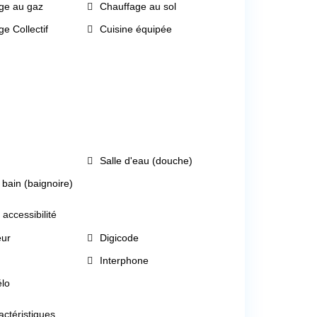
ge au gaz
Chauffage au sol
e Collectif
Cuisine équipée
Salle d'eau (douche)
 bain (baignoire)
 accessibilité
eur
Digicode
Interphone
élo
actéristiques