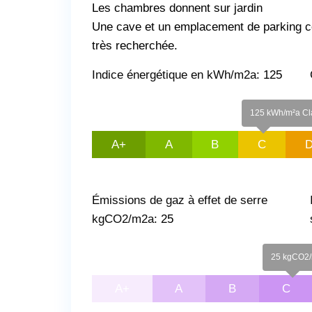
Les chambres donnent sur jardin
Une cave et un emplacement de parking co
très recherchée.
Indice énergétique en kWh/m2a:
125
125 kWh/m²a Cl
A+
A
B
C
Émissions de gaz à effet de serre
kgCO2/m2a:
25
25 kgCO2/m
A+
A
B
C