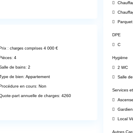
Chauffa
Chauffag
Parquet
DPE
C
Prix :
4 000 €
charges comprises
Pièces:
4
Hygiène
Salle de bains:
2
2 WC
Type de bien:
Appartement
Salle de
Procédure en cours:
Non
Services et
Quote-part annuelle de charges:
4260
Ascens
Gardien
Local V
Autres Car