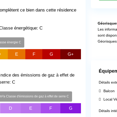
mplètent ce bien dans cette résidence
Géorisque
Classe énergétique:
C
Les informa
sont disponi
Géorisques
asse énergie C
D
E
F
G
G+
Équipem
Indice des émissions de gaz à effet de
serre:
C
Détails ext
Balcon
²a Classe d'émissions de gaz à effet de serre C
Local V
D
E
F
G
Détails int